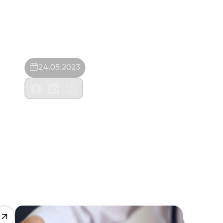
24.05.2023
Farmogen Hayvan Sağlığı İlaç San Ve
Tic.Ltd.Şti.