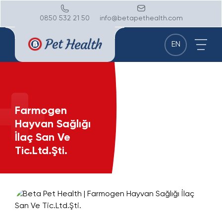
0850 532 21 50
info@betapethealth.com
EN
Farmogen
Hayvan Sağlığı
İlaç San Ve
Tic.Ltd.Şti.