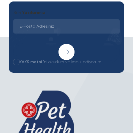
Son
Yazılarımız
KVKK metni
'ni okudum ve kabul ediyorum.