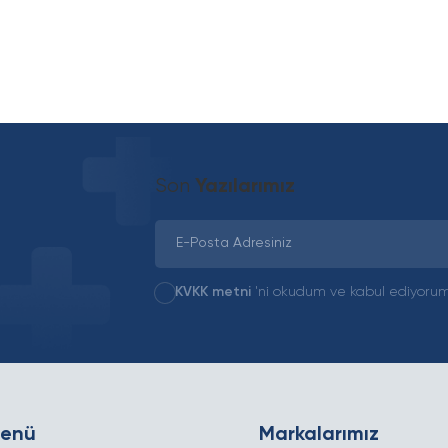
Son
Yazılarımız
KVKK metni
'ni okudum ve kabul ediyorum
Menü
Markalarımız