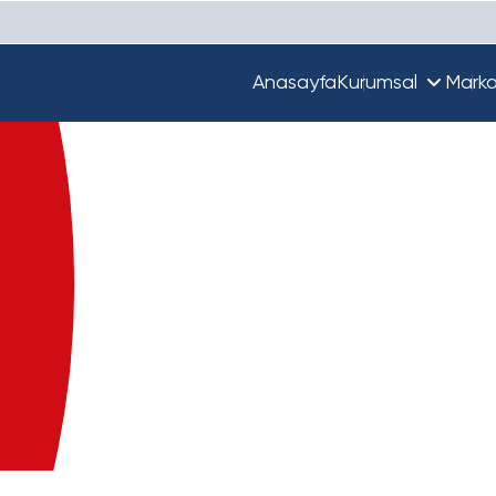
Anasayfa
Kurumsal
Marka
Hakkımızda
Unique
Ekibimiz
Türkiye'de Beta
Guupy
Dünya'da Beta
Beta Ecza Depo