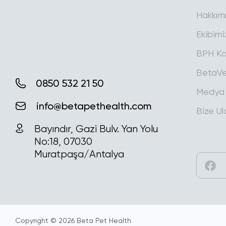
Hakkım
Ekibimi
BPH Ka
BetaVe
0850 532 21 50
Medya
info@betapethealth.com
Bize Ul
Bayındır, Gazi Bulv. Yan Yolu
No:18, 07030
Muratpaşa/Antalya
Copyright © 2026
Beta Pet Health