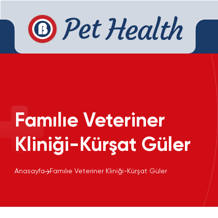
Famılıe Veteriner
Kliniği-Kürşat Güler
Anasayfa
Famılıe Veteriner Kliniği-Kürşat Güler