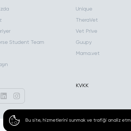
ızda
Unique
z
TheraVet
riyer
Vet Prive
rse Student Team
Guupy
Mama.vet
aşın
KVKK
Bu site, hizmetlerini sunmak ve trafiği analiz etm