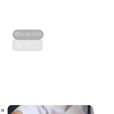
24.05.2023
Eylül Vethause Veteriner Hizmetleri Tic.
Ltd. Şti.