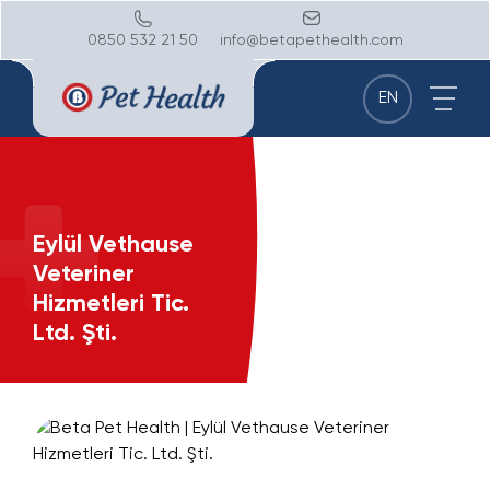
0850 532 21 50
info@betapethealth.com
EN
Eylül Vethause
Veteriner
Hizmetleri Tic.
Ltd. Şti.