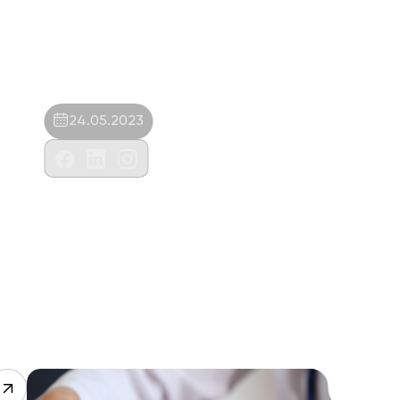
24.05.2023
Eylül Veteriner Kliniği – Mehmet Turan
Çelik