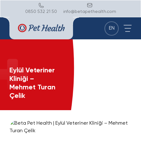
0850 532 21 50
info@betapethealth.com
EN
Eylül Veteriner
Kliniği –
Mehmet Turan
Çelik