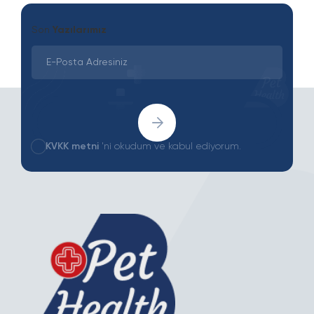
Son
Yazılarımız
KVKK metni
'ni okudum ve kabul ediyorum.