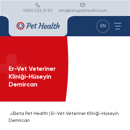
0850 532 21 50
info@betapethealth.com
EN
Er-Vet Veteriner
Kliniği-Hüseyin
Demircan