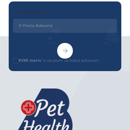
Son
Yazılarımız
KVKK metni
'ni okudum ve kabul ediyorum.