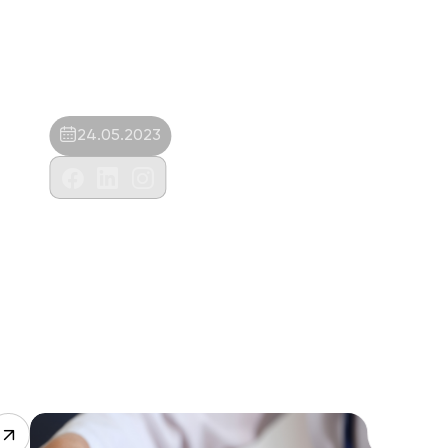
24.05.2023
Er-Vet Veteriner Kliniği-Hüseyin
Demircan