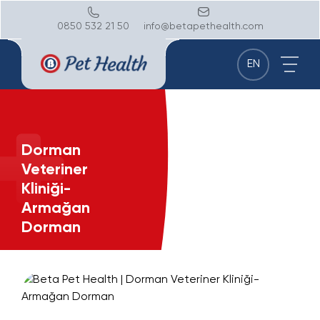
0850 532 21 50
info@betapethealth.com
EN
Dorman
Veteriner
Kliniği-
Armağan
Dorman