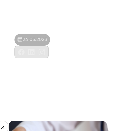
24.05.2023
Dorman Veteriner Kliniği-Armağan
Dorman