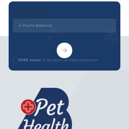
Son
Yazılarımız
KVKK metni
'ni okudum ve kabul ediyorum.