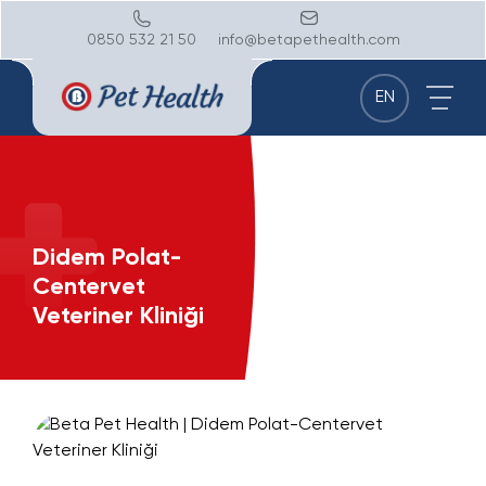
0850 532 21 50
info@betapethealth.com
EN
Didem Polat-
Centervet
Veteriner Kliniği