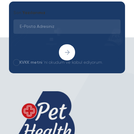
Son
Yazılarımız
KVKK metni
'ni okudum ve kabul ediyorum.