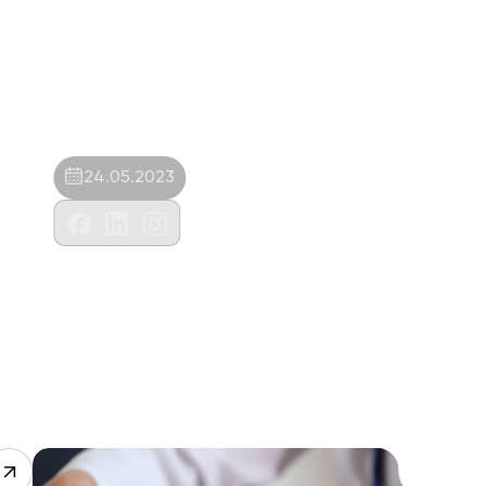
24.05.2023
Didem Polat-Centervet Veteriner Kliniği