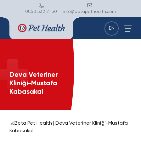
0850 532 21 50
info@betapethealth.com
EN
Deva Veteriner
Kliniği-Mustafa
Kabasakal