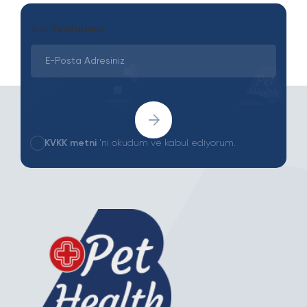
Son
Yazılarımız
KVKK metni
'ni okudum ve kabul ediyorum.