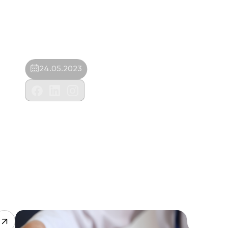
24.05.2023
Deva Veteriner Kliniği-Mustafa
Kabasakal