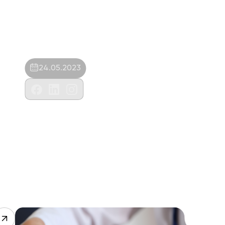
24.05.2023
Çapa Veteriner Kliniği-Ahmet Burhan
Yıldırım