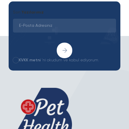
Son
Yazılarımız
KVKK metni
'ni okudum ve kabul ediyorum.