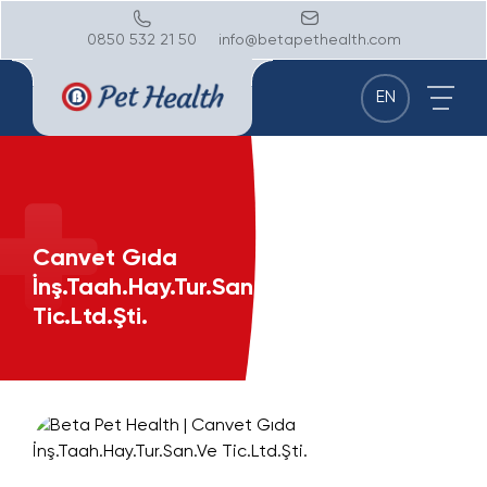
0850 532 21 50
info@betapethealth.com
EN
Canvet Gıda
İnş.Taah.Hay.Tur.San.Ve
Tic.Ltd.Şti.