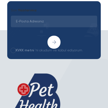
Son
Yazılarımız
KVKK metni
'ni okudum ve kabul ediyorum.