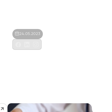
24.05.2023
Canvet Gıda İnş.Taah.Hay.Tur.San.Ve
Tic.Ltd.Şti.