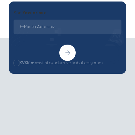
Son
Yazılarımız
KVKK metni
'ni okudum ve kabul ediyorum.