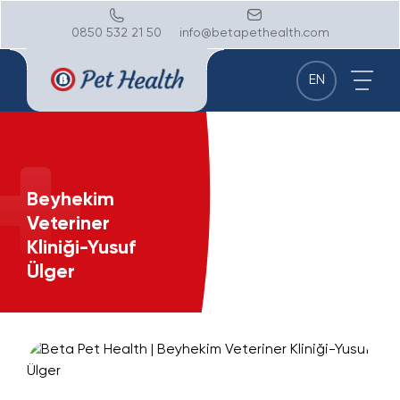
0850 532 21 50
info@betapethealth.com
EN
Beyhekim
Veteriner
Kliniği-Yusuf
Ülger