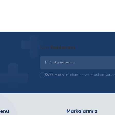
Son
Yazılarımız
KVKK metni
'ni okudum ve kabul ediyorum
Menü
Markalarımız