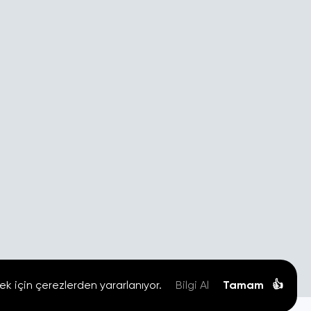
ek için çerezlerden yararlanıyor.
Bilgi Al
Tamam
👍