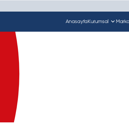
Anasayfa
Kurumsal
Marka
Hakkımızda
Unique
Ekibimiz
Türkiye'de Beta
Guupy
Dünya'da Beta
Beta Ecza Depo