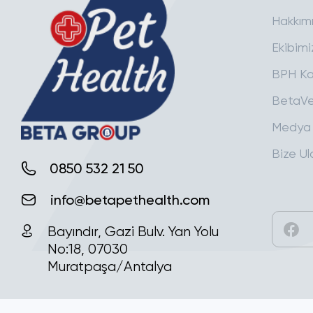
Hakkım
Ekibimi
BPH Ka
BetaVe
Medya
Bize Ul
0850 532 21 50
info@betapethealth.com
Bayındır, Gazi Bulv. Yan Yolu
No:18, 07030
Muratpaşa/Antalya