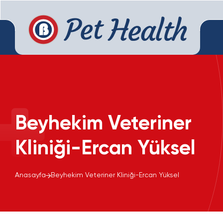
Beyhekim Veteriner
Kliniği-Ercan Yüksel
Anasayfa
Beyhekim Veteriner Kliniği-Ercan Yüksel