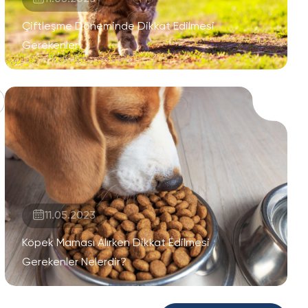
Çiftleşme Döneminde Dikkat Edilmesi
Gerekenler
11.05.2023
Köpek Maması Alırken Dikkat Edilmesi
Gerekenler Nelerdir?