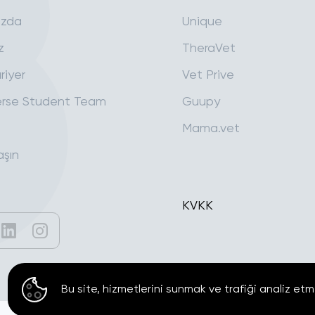
ızda
Unique
z
TheraVet
riyer
Vet Prive
rse Student Team
Guupy
Mama.vet
aşın
KVKK
Bu site, hizmetlerini sunmak ve trafiği analiz etm