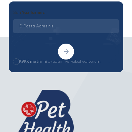
Son
Yazılarımız
KVKK metni
'ni okudum ve kabul ediyorum.