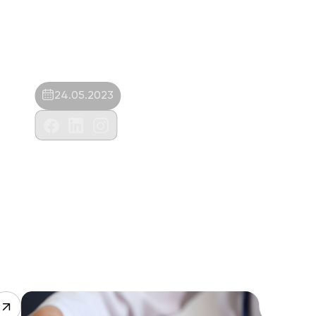
24.05.2023
Bera Veteriner Muayenehanesi-Selman
Dereli