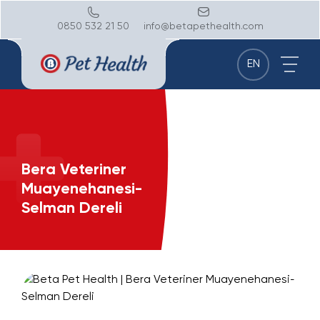
0850 532 21 50
info@betapethealth.com
EN
Bera Veteriner
Muayenehanesi-
Selman Dereli