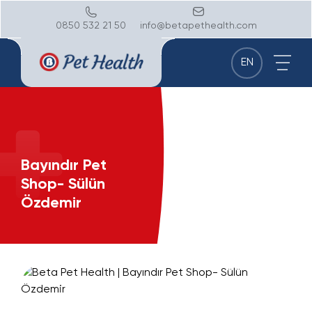
0850 532 21 50
info@betapethealth.com
EN
Bayındır Pet
Shop- Sülün
Özdemir