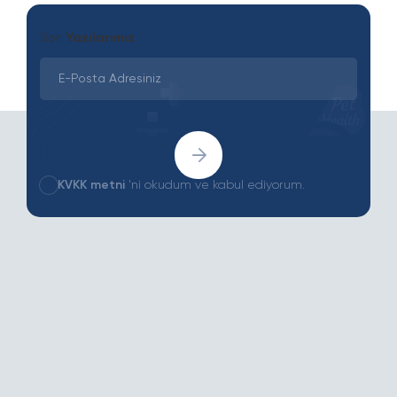
Son
Yazılarımız
KVKK metni
'ni okudum ve kabul ediyorum.