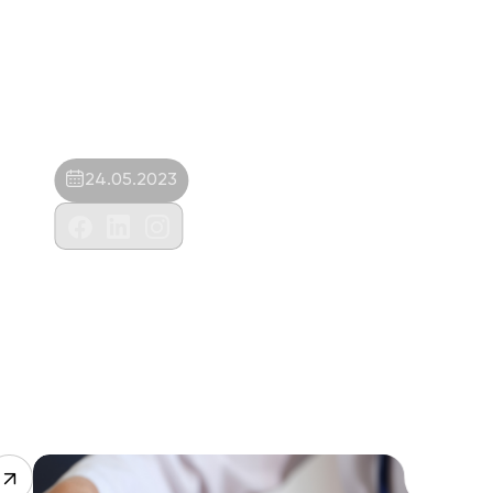
24.05.2023
Bambu Veteriner Kliniği-Hasan İlbasan