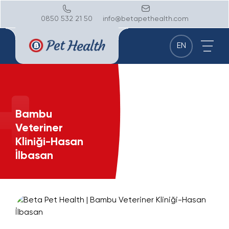
0850 532 21 50
info@betapethealth.com
EN
Bambu
Veteriner
Kliniği-Hasan
İlbasan