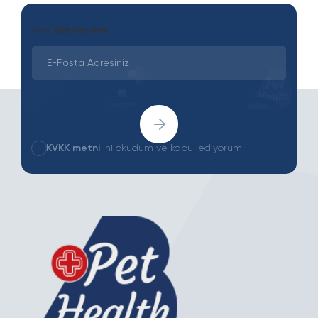
Son
Yazılarımız
KVKK metni
'ni okudum ve kabul ediyorum.