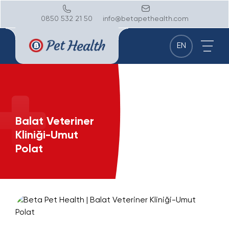
0850 532 21 50
info@betapethealth.com
EN
Balat Veteriner
Kliniği-Umut
Polat