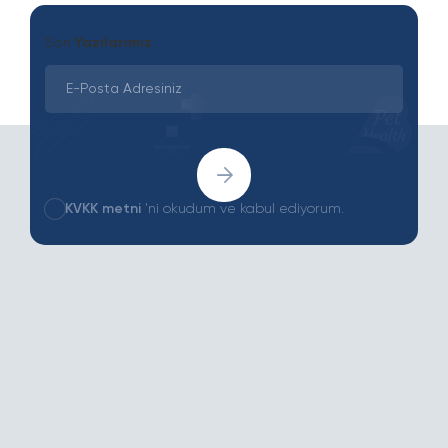
Son
Yazılarımız
KVKK metni
'ni okudum ve kabul ediyorum.