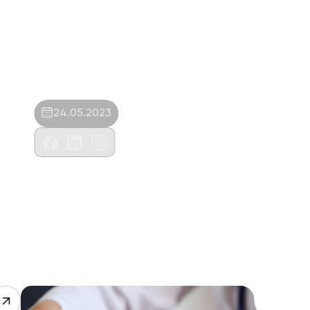
24.05.2023
Balat Veteriner Kliniği-Umut Polat