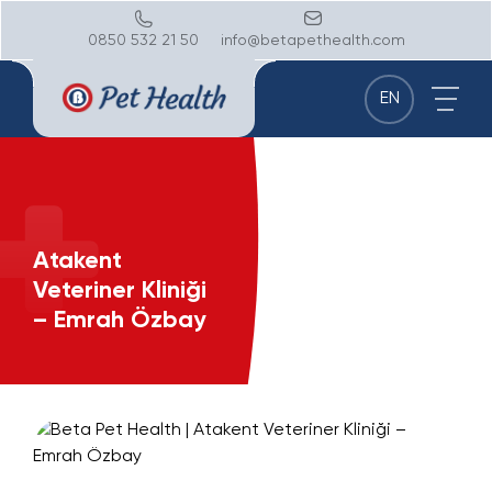
0850 532 21 50
info@betapethealth.com
EN
Atakent
Veteriner Kliniği
– Emrah Özbay