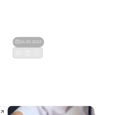
24.05.2023
Atakent Veteriner Kliniği – Emrah Özbay