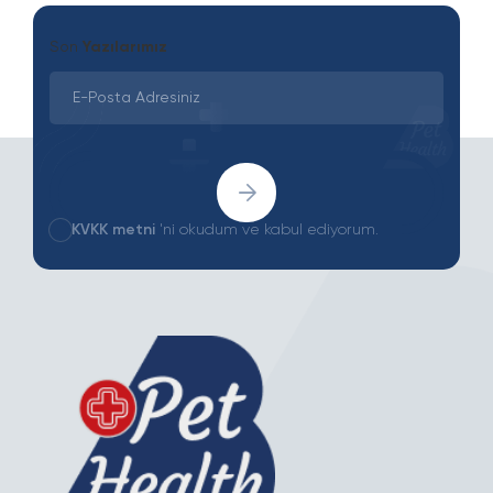
Son
Yazılarımız
KVKK metni
'ni okudum ve kabul ediyorum.