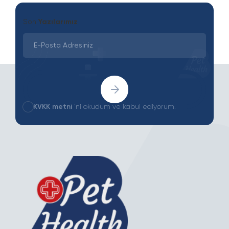
Son
Yazılarımız
KVKK metni
'ni okudum ve kabul ediyorum.