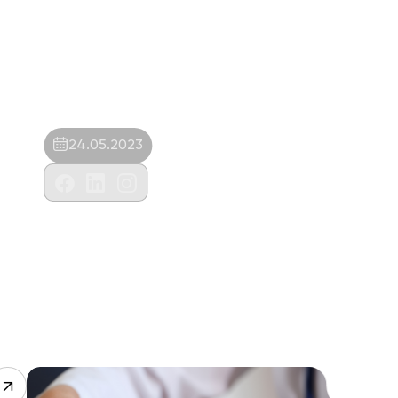
24.05.2023
Ata Pet Veteriner Kliniği-Cahit Ural