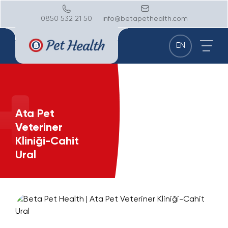
0850 532 21 50
info@betapethealth.com
EN
Ata Pet
Veteriner
Kliniği-Cahit
Ural