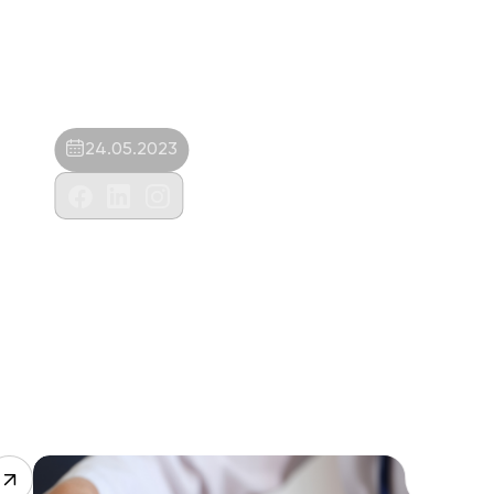
24.05.2023
Asil Perge Veteriner Muayenehanesi-
Mehmet Akkafa