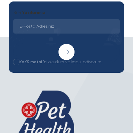
Son
Yazılarımız
KVKK metni
'ni okudum ve kabul ediyorum.