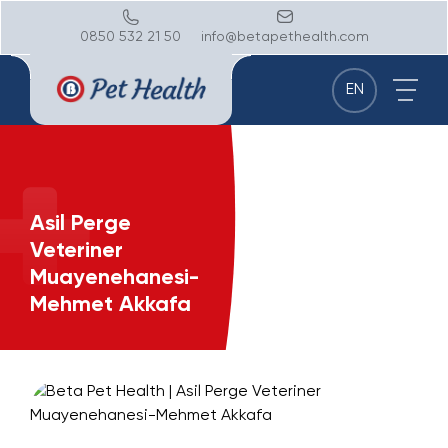
0850 532 21 50
info@betapethealth.com
EN
Asil Perge
Veteriner
Muayenehanesi-
Mehmet Akkafa