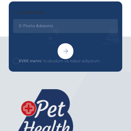
Son
Yazılarımız
KVKK metni
'ni okudum ve kabul ediyorum.