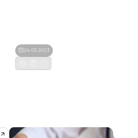
24.05.2023
Arya Veteriner Kliniği-Hülya Oral