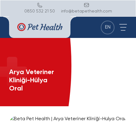
0850 532 21 50
info@betapethealth.com
EN
Arya Veteriner
Kliniği-Hülya
Oral