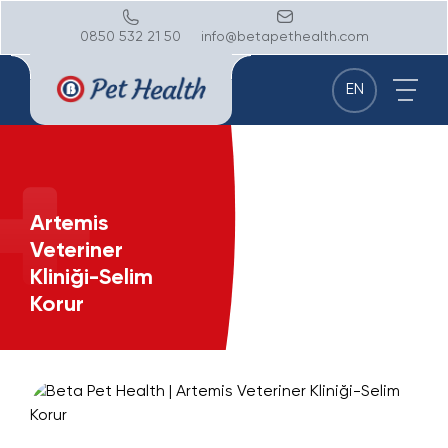
0850 532 21 50
info@betapethealth.com
EN
Artemis
Veteriner
Kliniği-Selim
Korur