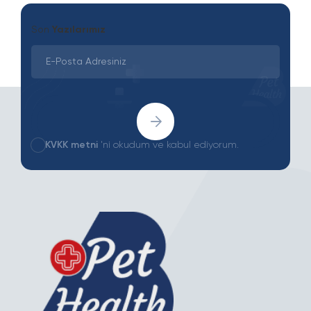
Son
Yazılarımız
KVKK metni
'ni okudum ve kabul ediyorum.