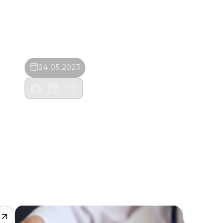
24.05.2023
Antvet Özel Sağlık Evcil Hayvan
Vet.Tek.Ltd.Şti