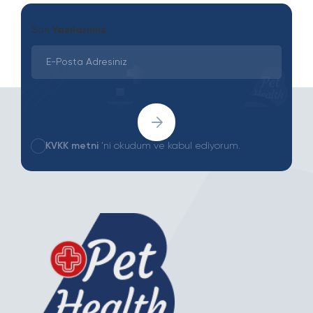
Son
Yazılarımız
KVKK metni
'ni okudum ve kabul ediyorum.