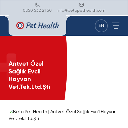
0850 532 21 50
info@betapethealth.com
EN
Antvet Özel
Sağlık Evcil
Hayvan
Vet.Tek.Ltd.Şti